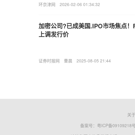
环京津网
2026-02-06 01:34:32
加密公司?已成美国.IPO市场焦点！Fi
上调发行价
证券时报网
曹晨
2025-08-05 21:44
关
备案号：
粤ICP备09109218