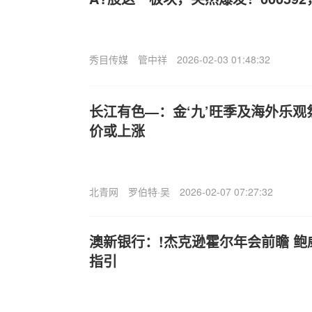
秀目传媒
管中祥
2026-02-03 01:48:32
长江有色—：金‘九’旺季及海外乐观
价或上涨
北青网
罗伯特·吴
2026-02-07 07:27:32
澳新银行：!杰克逊霍尔年会前瞻 
指引