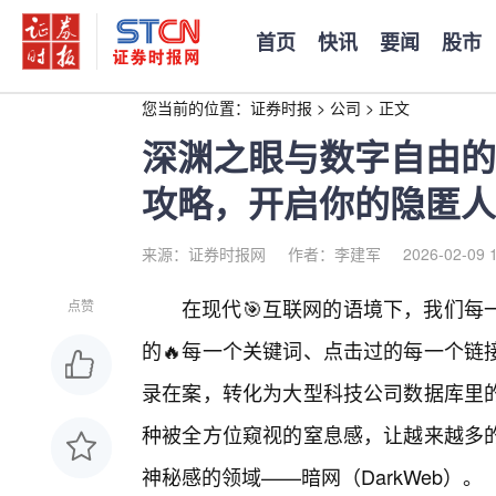
首页
快讯
要闻
股市
您当前的位置：
证券时报
>
公司
>
正文
深渊之眼与数字自由的
攻略，开启你的隐匿人
来源：证券时报网
作者：李建军
2026-02-09 
在现代🎯互联网的语境下，我们每
点赞
的🔥每一个关键词、点击过的每一个链
录在案，转化为大型科技公司数据库里
种被全方位窥视的窒息感，让越来越多
神秘感的领域——暗网（DarkWeb）。