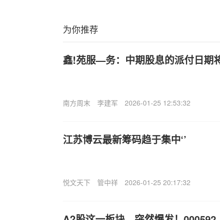
为你推荐
鑫!苑服—务：中期股息的派付日期将
南方周末
李建军
2026-01-25 12:53:32
江苏博云最新筹码趋于集中‘’
悦文天下
管中祥
2026-01-25 20:17:32
A?股这一板块，突然爆发！000592