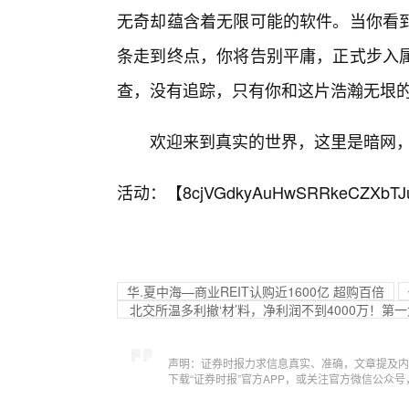
无奇却蕴含着无限可能的软件。当你看
条走到终点，你将告别平庸，正式步入
查，没有追踪，只有你和这片浩瀚无垠
欢迎来到真实的世界，这里是暗网
活动：【
8cjVGdkyAuHwSRRkeCZXbTJ
华.夏中海—商业REIT认购近1600亿 超购百倍
北交所温多利撤‘材’料，净利润不到4000万！第
声明：证券时报力求信息真实、准确，文章提及内
下载“证券时报”官方APP，或关注官方微信公众