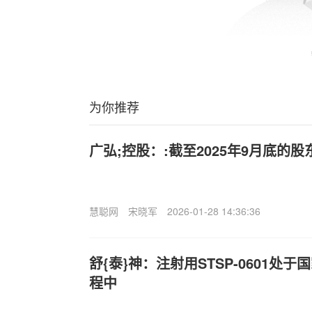
为你推荐
广弘;控股：:截至2025年9月底的股东
慧聪网
宋晓军
2026-01-28 14:36:36
舒{泰}神：注射用STSP-0601处
程中