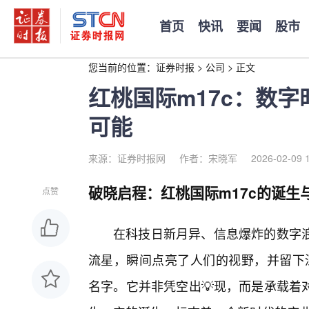
首页
快讯
要闻
股市
您当前的位置：
证券时报
>
公司
>
正文
红桃国际m17c：数
可能
来源：证券时报网
作者：宋晓军
2026-02-09 
破晓启程：红桃国际m17c的诞生
点赞
在科技日新月异、信息爆炸的数字浪
流星，瞬间点亮了人们的视野，并留下深
名字。它并非凭空出💡现，而是承载着