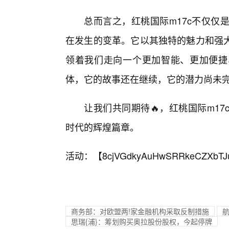
总而言之，红桃国际m17c不仅仅
在发生的变革。它以其独特的魅力和强大
领着我们走向一个更加智能、更加便捷
体，它的故事还在继续，它的潜力尚未
让我们共同期待🔥，红桃国际m1
时代的辉煌篇章。
活动：【
8cjVGdkyAuHwSRRkeCZXbTJ
商务部：对欧盟两!家金融机构采取反制措施
航
思瑞{浦}：筹划购买奥拉股份股权，今起停牌